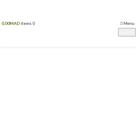
Menu
0.00
MAD
items
0
Search
Start typing to see products you are looking for.
Click to enlarge