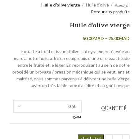
Huile d’olive vierge
Huile d'olive
الرئيسية
Retour aux produits
Huile d’olive vierge
Price
50.00
MAD
–
25.00
MAD
range:
Extraite à froid et issue d’olives intégralement élevée au
25.00MAD
maroc, notre huile offre un compromis d’une rare exactitude
through
entre le fruité et le léger. En reproduisant au sein de notre
50.00MAD
procédé un broyage / pression mécanique qui se veut lent et
maîtrisé, nous sommes parvenus à délivrer une huile vierge
avec un très faible taux d’acidité et au goût unique.
QUANTITÉ
مسح
اضف للسلة