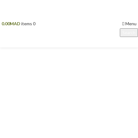
Menu
0.00
MAD
items
0
Search
Start typing to see products you are looking for.
Click to enlarge