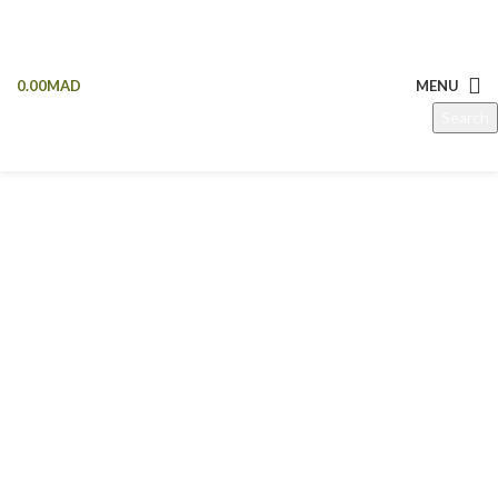
0.00
MAD
MENU
Search
Start typing to see products you are looking for.
Click to enlarge