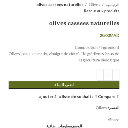
olives cassees naturelles
Olives
الرئيسية
Retour aux produits
olives cassees naturelles
20.00
MAD
Composition / ingrédient
Olives*, eau, sel marin, vinaigre de cidre*. *Ingrédients issus de
l’agriculture biologique.
اضف للسلة
ajouter à la liste de souhaits
Compare
Olives
القسم:
Share:
الوصف
معلومات إضافية